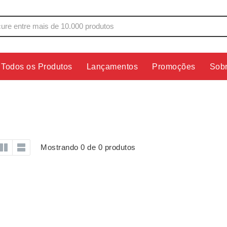
Todos os Produtos
Lançamentos
Promoções
Sob
s
Copos
Estojos
Cozinha
Ferrament
dores
Cuidados Pessoais
Fones de 
Escritório
Guarda-Ch
Mostrando 0 de 0 produtos
s
Espelhos
Informática
os
Esporte
Kit Churra
os Executivos
Esporte e Jogos
Kit Queijo
Esteiras
Lanternas 