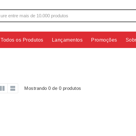
Todos os Produtos
Lançamentos
Promoções
Sob
s
Copos
Estojos
Cozinha
Ferrament
dores
Cuidados Pessoais
Fones de 
Escritório
Guarda-Ch
Mostrando 0 de 0 produtos
s
Espelhos
Informática
os
Esporte
Kit Churra
os Executivos
Esporte e Jogos
Kit Queijo
Esteiras
Lanternas 