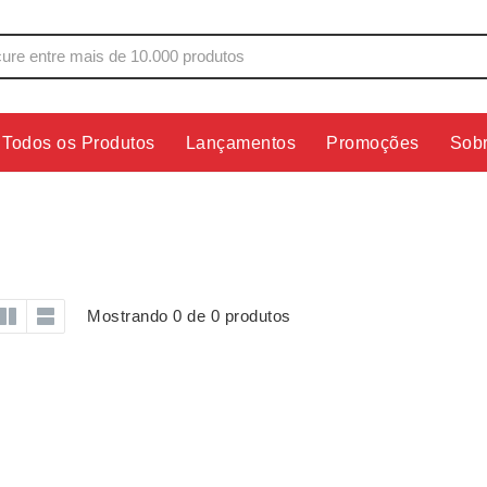
Todos os Produtos
Lançamentos
Promoções
Sob
s
Copos
Estojos
Cozinha
Ferrament
dores
Cuidados Pessoais
Fones de 
Escritório
Guarda-Ch
Mostrando 0 de 0 produtos
s
Espelhos
Informática
os
Esporte
Kit Churra
os Executivos
Esporte e Jogos
Kit Queijo
Esteiras
Lanternas 