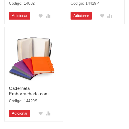
Porta Caneta
Código: 14882
Código: 14429P
Adicionar
Adicionar
Caderneta
Emborrachada com
Porta Caneta
Código: 14429S
Adicionar