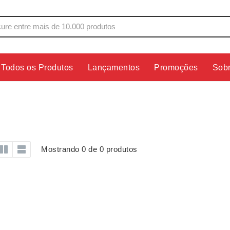
Todos os Produtos
Lançamentos
Promoções
Sob
s
Copos
Estojos
Cozinha
Ferrament
dores
Cuidados Pessoais
Fones de 
Escritório
Guarda-Ch
Mostrando 0 de 0 produtos
s
Espelhos
Informática
os
Esporte
Kit Churra
os Executivos
Esporte e Jogos
Kit Queijo
Esteiras
Lanternas 