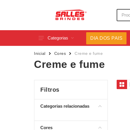
Categorias
DIA DOS PAIS
Acessórios p/ Celular
Caneca
Inicial
Cores
Creme e fume
Acessórios para Carros
Canetas
Creme e fume
Bar e Bebidas
Carrega
Blocos e Cadernetas
Casa
Bolsas Térmicas
Chapéu
Filtros
Bonés
Chaveir
Categorias relacionadas
Brinquedos
Conjunt
Caixas de Som
Cooler
Cores