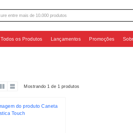
Todos os Produtos
Lançamentos
Promoções
Sob
s
Copos
Estojos
Cozinha
Ferrament
dores
Cuidados Pessoais
Fones de 
Escritório
Guarda-Ch
Mostrando 1 de 1 produtos
s
Espelhos
Informática
os
Esporte
Kit Churra
os Executivos
Esporte e Jogos
Kit Queijo
Esteiras
Lanternas 