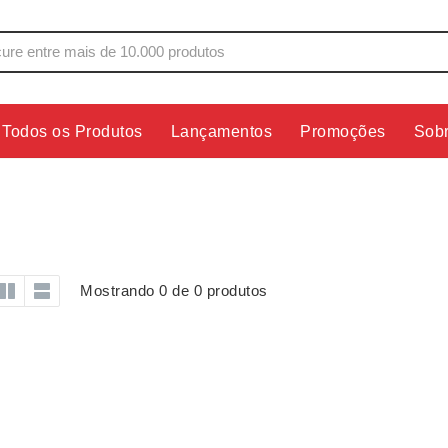
Todos os Produtos
Lançamentos
Promoções
Sob
s
Copos
Estojos
Cozinha
Ferrament
dores
Cuidados Pessoais
Fones de 
Escritório
Guarda-Ch
Mostrando 0 de 0 produtos
s
Espelhos
Informática
os
Esporte
Kit Churra
os Executivos
Esporte e Jogos
Kit Queijo
Esteiras
Lanternas 