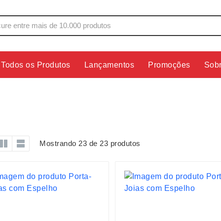
Todos os Produtos
Lançamentos
Promoções
Sob
s
Copos
Estojos
Cozinha
Ferrament
dores
Cuidados Pessoais
Fones de 
Escritório
Guarda-Ch
Mostrando 23 de 23 produtos
s
Espelhos
Informática
os
Esporte
Kit Churra
os Executivos
Esporte e Jogos
Kit Queijo
Esteiras
Lanternas 