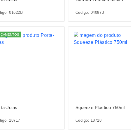
digo: 01622B
Código: 04097B
NÇAMENTOS
rta-Joias
Squeeze Plástico 750ml
igo: 18717
Código: 18718