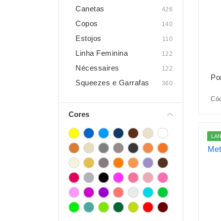
Canetas
426
Copos
140
Estojos
110
Linha Feminina
122
Nécessaires
122
Po
Squeezes e Garrafas
360
Có
Cores
LA