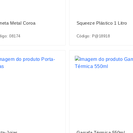
neta Metal Coroa
Squeeze Plástico 1 Litro
igo: 08174
Código: P@18918
rta-Joias
Garrafa Térmica 550ml