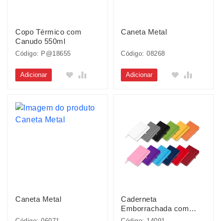
Copo Térmico com
Caneta Metal
Canudo 550ml
Código: P@18655
Código: 08268
Adicionar
Adicionar
Caneta Metal
Caderneta
Emborrachada com
Porta Caneta
Código: 06071
Código: 14091