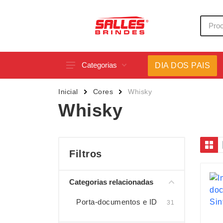
Categorias
DIA DOS PAIS
Acessórios p/ Celular
Caneca
Inicial
Cores
Whisky
Acessórios para Carros
Canetas
Whisky
Bar e Bebidas
Carrega
Blocos e Cadernetas
Casa
Bolsas Térmicas
Chapéu
Filtros
Bonés
Chaveir
Categorias relacionadas
Brinquedos
Conjunt
Caixas de Som
Cooler
Porta-documentos e ID
31