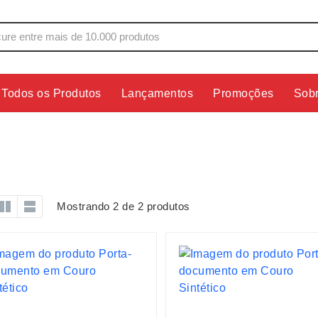
Todos os Produtos
Lançamentos
Promoções
Sob
s
Copos
Estojos
Cozinha
Ferrament
dores
Cuidados Pessoais
Fones de 
Escritório
Guarda-Ch
Mostrando 2 de 2 produtos
s
Espelhos
Informática
os
Esporte
Kit Churra
os Executivos
Esporte e Jogos
Kit Queijo
Esteiras
Lanternas 