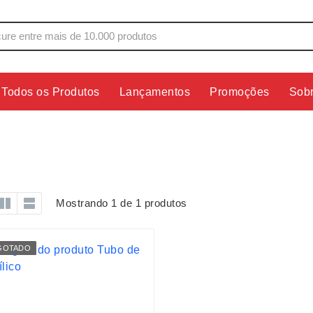
Todos os Produtos
Lançamentos
Promoções
Sob
s
Copos
Estojos
Cozinha
Ferrament
dores
Cuidados Pessoais
Fones de 
Escritório
Guarda-Ch
Mostrando 1 de 1 produtos
s
Espelhos
Informática
os
Esporte
Kit Churra
GOTADO
os Executivos
Esporte e Jogos
Kit Queijo
Esteiras
Lanternas 