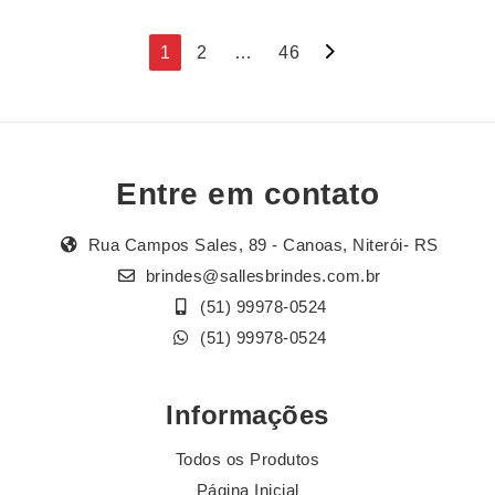
Navegação
1
2
…
46
por
posts
Entre em contato
Rua Campos Sales, 89 - Canoas, Niterói- RS
brindes@sallesbrindes.com.br
(51) 99978-0524
(51) 99978-0524
Informações
Todos os Produtos
Página Inicial