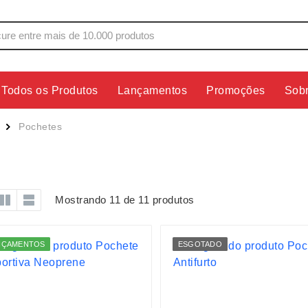
Todos os Produtos
Lançamentos
Promoções
Sob
s
Copos
Estojos
Pochetes
Cozinha
Ferrament
dores
Cuidados Pessoais
Fones de 
Escritório
Guarda-Ch
Mostrando 11 de 11 produtos
s
Espelhos
Informática
os
Esporte
Kit Churra
NÇAMENTOS
ESGOTADO
os Executivos
Esporte e Jogos
Kit Queijo
Esteiras
Lanternas 