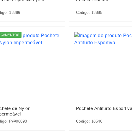
igo: 18886
Código: 18885
NÇAMENTOS
chete de Nylon
Pochete Antifurto Esportiv
permeável
digo: P@08098
Código: 18546