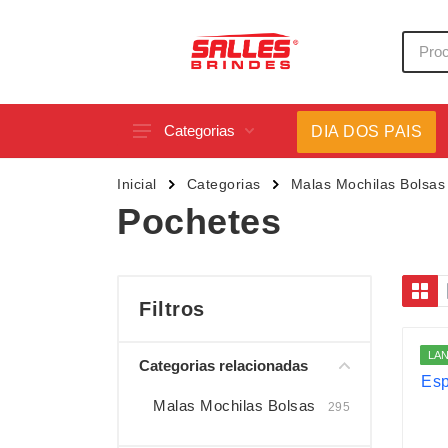
Categorias
DIA DOS PAIS
Acessórios p/ Celular
Caneca
Inicial
Categorias
Malas Mochilas Bolsas
Acessórios para Carros
Canetas
Pochetes
Bar e Bebidas
Carrega
Blocos e Cadernetas
Casa
Bolsas Térmicas
Chapéu
Filtros
Bonés
Chaveir
LA
Categorias relacionadas
Brinquedos
Conjunt
Caixas de Som
Cooler
Malas Mochilas Bolsas
295