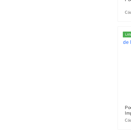
Cód
LA
Po
Im
Có