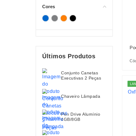
Cores
Po
Últimos Produtos
Cód
Conjunto Canetas
Executivas 2 Peças
LA
Chaveiro Lâmpada
Pen Drive Alumínio
4GB/8GB