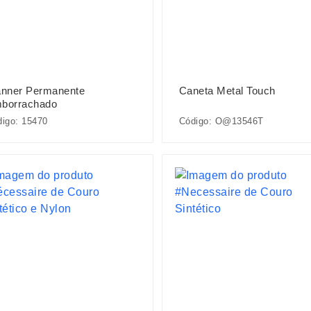
anner Permanente
Caneta Metal Touch
borrachado
igo: 15470
Código: O@13546T