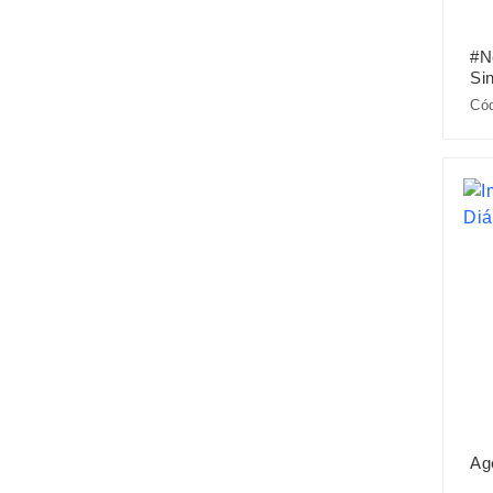
#N
Sin
Cód
Ag