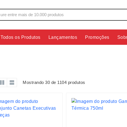
Todos os Produtos
Lançamentos
Promoções
Sob
s
Copos
Estojos
Cozinha
Ferrament
dores
Cuidados Pessoais
Fones de 
Escritório
Guarda-Ch
Mostrando 30 de 1104 produtos
s
Espelhos
Informática
os
Esporte
Kit Churra
os Executivos
Esporte e Jogos
Kit Queijo
Esteiras
Lanternas 