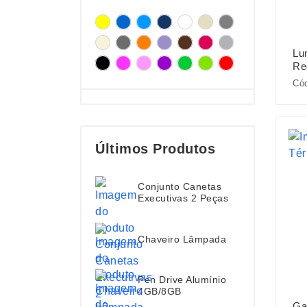
Lum
Re
Có
Últimos Produtos
Conjunto Canetas
Executivas 2 Peças
Chaveiro Lâmpada
Pen Drive Alumínio
4GB/8GB
Ga