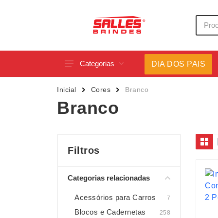
Categorias
DIA DOS PAIS
Acessórios p/ Celular
Caneca
Inicial
Cores
Branco
Acessórios para Carros
Canetas
Branco
Bar e Bebidas
Carrega
Blocos e Cadernetas
Casa
Bolsas Térmicas
Chapéu
Filtros
Bonés
Chaveir
Categorias relacionadas
Brinquedos
Conjunt
Caixas de Som
Cooler
Acessórios para Carros
7
Blocos e Cadernetas
258