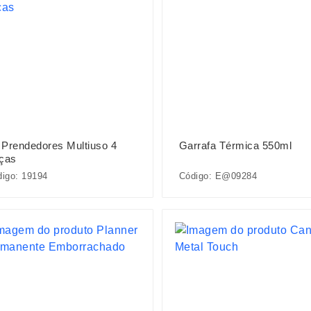
t Prendedores Multiuso 4
Garrafa Térmica 550ml
ças
igo: 19194
Código: E@09284