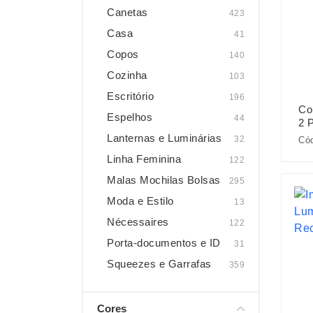
Canetas
423
Casa
41
Copos
140
Cozinha
103
Escritório
196
Co
Espelhos
44
2 
Lanternas e Luminárias
32
Cód
Linha Feminina
122
Malas Mochilas Bolsas
295
Moda e Estilo
13
Nécessaires
122
Porta-documentos e ID
31
Squeezes e Garrafas
359
Cores