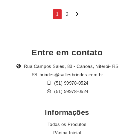
Navegação
1
2
por
posts
Entre em contato
Rua Campos Sales, 89 - Canoas, Niterói- RS
brindes@sallesbrindes.com.br
(51) 99978-0524
(51) 99978-0524
Informações
Todos os Produtos
Página Inicial