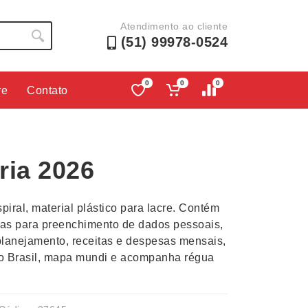
Atendimento ao cliente
(51) 99978-0524
0
0
0
re
Contato
Lápis e Lapiseiras
Nécessa
as
Leques
Pastas
ria 2026
Ouvido
Linha Ecológica
Pen Dri
uva
Linha Feminina
Petisqu
iral, material plástico para lacre. Contém
 e Telefonia
Linha Masculina
Pets
lhas para preenchimento de dados pessoais,
sco
Malas Mochilas Bolsas
Plaquin
planejamento, receitas e despesas mensais,
Microfones
Porta C
do Brasil, mapa mundi e acompanha régua
e Luminárias
Moda e Estilo
Porta Re