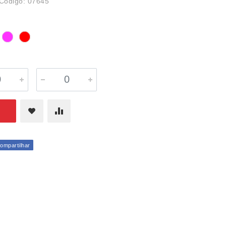
Código: 07645
mpartilhar