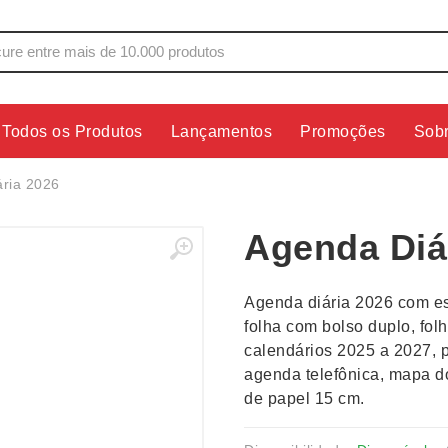
Todos os Produtos
Lançamentos
Promoções
Sob
s
Copos
Estojos
ria 2026
Cozinha
Ferrament
Agenda Diá
dores
Cuidados Pessoais
Fones de 
Escritório
Guarda-Ch
Agenda diária 2026 com esp
s
Espelhos
Informática
folha com bolso duplo, fo
os
Esporte
Kit Churra
calendários 2025 a 2027, 
os Executivos
Esporte e Jogos
Kit Queijo
agenda telefônica, mapa 
de papel 15 cm.
Esteiras
Lanternas 