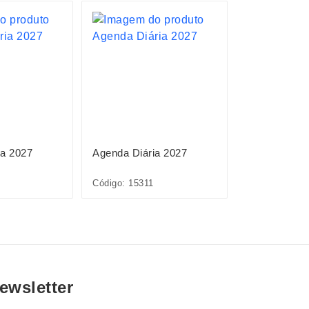
ia 2027
Agenda Diária 2027
Planner Emb
Anual 2027
Código: 15311
Código: 15095
ewsletter