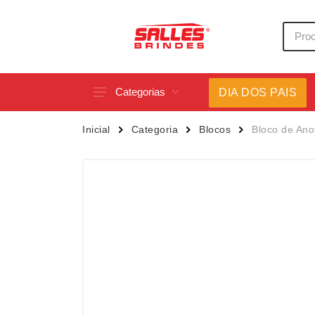
Categorias
DIA DOS PAIS
Acessórios p/ Celular
Caneca
Inicial
Categoria
Blocos
Bloco de An
Acessórios para Carros
Canetas
Bar e Bebidas
Carrega
Blocos e Cadernetas
Casa
Bolsas Térmicas
Chapéu
Bonés
Chaveir
Brinquedos
Conjunt
Caixas de Som
Cooler