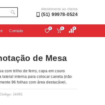
Atendimento ao cliente
(51) 99978-0524
0
0
0
re
Contato
Lápis e Lapiseiras
Nécessa
as
Leques
Pastas
notação de Mesa
Ouvido
Linha Ecológica
Pen Dri
uva
Linha Feminina
Petisqu
a com trilho de ferro, capa em couro
 e Telefonia
Linha Masculina
Pets
a lateral interna para colocar caneta (não
sco
Malas Mochilas Bolsas
Plaquin
ente 96 folhas com área destacável.
Microfones
Porta C
e Luminárias
Moda e Estilo
Porta Re
Código: 14491