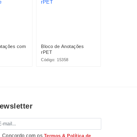
otações com
Bloco de Anotações
Bloco de An
rPET
Papelão com
Código: 15358
Código: 15365
ewsletter
mail
Concordo com os
Termos & Política de