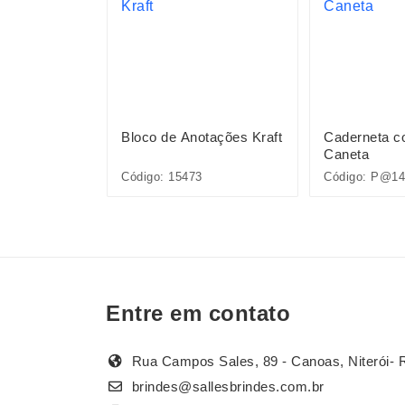
otações com
Bloco de Anotações Kraft
Caderneta c
Caneta
Código: 15473
Código: P@14
Entre em contato
Rua Campos Sales, 89 - Canoas, Niterói- 
brindes@sallesbrindes.com.br