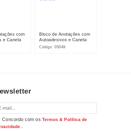
otações com
Bloco de Anotações com
Bloco de An
s e Caneta
Autoadesivos e Caneta
Autoadesivo
Código: 05049
Código: 1191
ewsletter
mail
Concordo com os
Termos & Política de
ivacidade
.