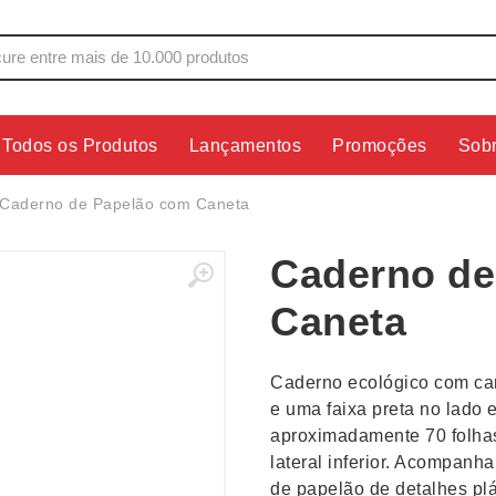
Todos os Produtos
Lançamentos
Promoções
Sob
s
Copos
Estojos
Caderno de Papelão com Caneta
Cozinha
Ferrament
Caderno de
dores
Cuidados Pessoais
Fones de 
Escritório
Guarda-Ch
Caneta
s
Espelhos
Informática
os
Esporte
Kit Churra
Caderno ecológico com ca
os Executivos
Esporte e Jogos
Kit Queijo
e uma faixa preta no lado 
aproximadamente 70 folhas
Esteiras
Lanternas 
lateral inferior. Acompanh
de papelão de detalhes plá