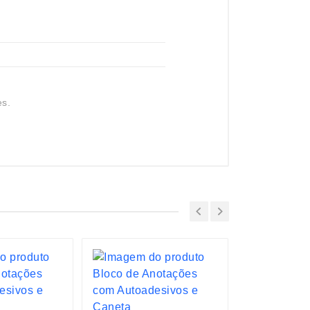
es.
ESGOTADO