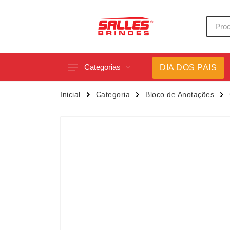
Categorias
DIA DOS PAIS
Acessórios p/ Celular
Caneca
Inicial
Categoria
Bloco de Anotações
Acessórios para Carros
Canetas
Bar e Bebidas
Carrega
Blocos e Cadernetas
Casa
Bolsas Térmicas
Chapéu
Bonés
Chaveir
Brinquedos
Conjunt
Caixas de Som
Cooler