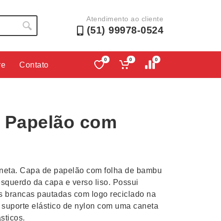
Atendimento ao cliente
(51) 99978-0524
0
0
0
re
Contato
Lápis e Lapiseiras
Nécessa
as
Leques
Pastas
 Papelão com
Ouvido
Linha Ecológica
Pen Dri
uva
Linha Feminina
Petisqu
 e Telefonia
Linha Masculina
Pets
sco
Malas Mochilas Bolsas
Plaquin
neta. Capa de papelão com folha de bambu
Microfones
Porta C
esquerdo da capa e verso liso. Possui
 brancas pautadas com logo reciclado na
e Luminárias
Moda e Estilo
Porta Re
a suporte elástico de nylon com uma caneta
sticos.