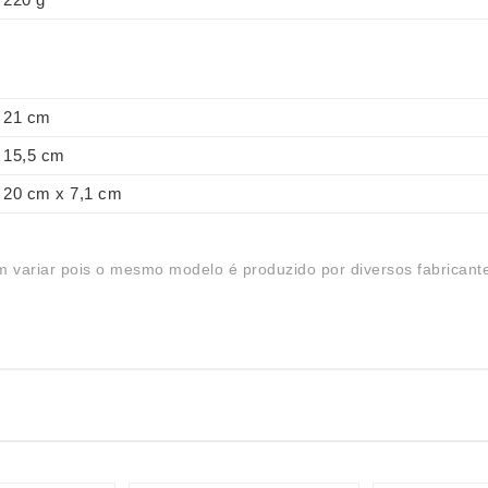
21 cm
15,5 cm
20 cm x 7,1 cm
 variar pois o mesmo modelo é produzido por diversos fabricant