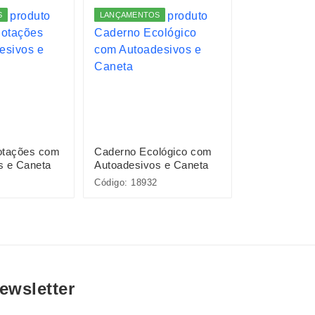
S
LANÇAMENTOS
LANÇAMENTO
otações com
Caderno Ecológico com
Caderno A5
s e Caneta
Autoadesivos e Caneta
Código: 18932
Código: 18898
ewsletter