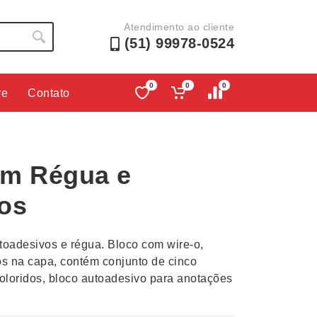
Atendimento ao cliente
(51) 99978-0524
0
0
0
re
Contato
Lápis e Lapiseiras
Nécessa
as
Leques
Pastas
om Régua e
Ouvido
Linha Ecológica
Pen Dri
uva
Linha Feminina
Petisqu
os
 e Telefonia
Linha Masculina
Pets
sco
Malas Mochilas Bolsas
Plaquin
oadesivos e régua. Bloco com wire-o,
Microfones
Porta C
os na capa, contém conjunto de cinco
oloridos, bloco autoadesivo para anotações
e Luminárias
Moda e Estilo
Porta Re