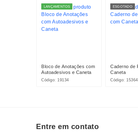
S
LANÇAMENTOS
ESGOTADO
m
Bloco de Anotações com
Caderno de 
s e Caneta
Autoadesivos e Caneta
Caneta
Código: 19134
Código: 15364
Entre em contato