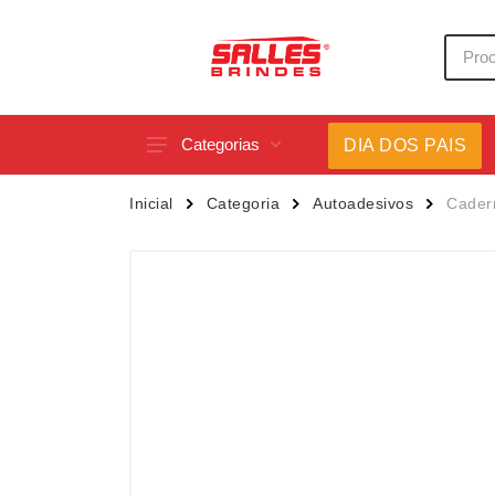
Categorias
DIA DOS PAIS
Acessórios p/ Celular
Caneca
Inicial
Categoria
Autoadesivos
Cader
Acessórios para Carros
Canetas
Bar e Bebidas
Carrega
Blocos e Cadernetas
Casa
Bolsas Térmicas
Chapéu
Bonés
Chaveir
Brinquedos
Conjunt
Caixas de Som
Cooler