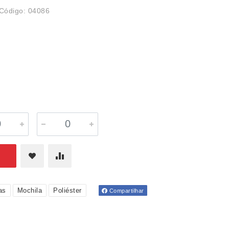
Código: 04086
as
Mochila
Poliéster
Compartilhar