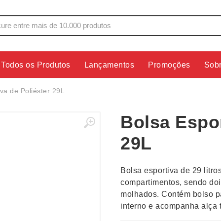
Todos os Produtos
Lançamentos
Promoções
Sob
s
Copos
Estojos
va de Poliéster 29L
Cozinha
Ferrament
Bolsa Espor
dores
Cuidados Pessoais
Fones de 
Escritório
Guarda-Ch
29L
s
Espelhos
Informática
os
Esporte
Kit Churra
Bolsa esportiva de 29 litr
os Executivos
Esporte e Jogos
Kit Queijo
compartimentos, sendo dois
molhados. Contém bolso p
Esteiras
Lanternas 
interno e acompanha alça t