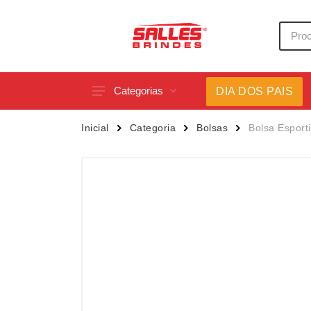
Categorias
DIA DOS PAIS
Acessórios p/ Celular
Caneca
Inicial
Categoria
Bolsas
Bolsa Esporti
Acessórios para Carros
Canetas
Bar e Bebidas
Carrega
Blocos e Cadernetas
Casa
Bolsas Térmicas
Chapéu
Bonés
Chaveir
Brinquedos
Conjunt
Caixas de Som
Cooler