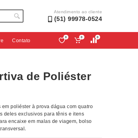
Atendimento ao cliente
(51) 99978-0524
0
0
0
re
Contato
Lápis e Lapiseiras
Nécessa
as
Leques
Pastas
tiva de Poliéster
Ouvido
Linha Ecológica
Pen Dri
uva
Linha Feminina
Petisqu
 e Telefonia
Linha Masculina
Pets
sco
Malas Mochilas Bolsas
Plaquin
os em poliéster à prova dágua com quatro
Microfones
Porta C
 deles exclusivos para tênis e itens
ara encaixe em malas de viagem, bolso
e Luminárias
Moda e Estilo
Porta Re
ransversal.