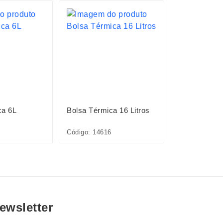
LANÇAMENTO
ca 6L
Bolsa Térmica 16 Litros
Bolsa Térmic
Código: 14616
Código: 09301
ewsletter