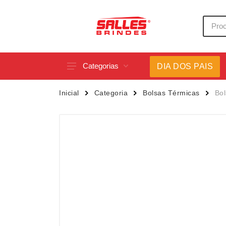
Categorias
DIA DOS PAIS
Acessórios p/ Celular
Caneca
Inicial
Categoria
Bolsas Térmicas
Bol
Acessórios para Carros
Canetas
Bar e Bebidas
Carrega
Blocos e Cadernetas
Casa
Bolsas Térmicas
Chapéu
Bonés
Chaveir
Brinquedos
Conjunt
Caixas de Som
Cooler