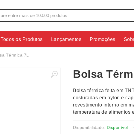
Todos os Produtos
Lançamentos
Promoções
Sob
s
Copos
Estojos
sa Térmica 7L
Cozinha
Ferrament
Bolsa Térm
dores
Cuidados Pessoais
Fones de 
Escritório
Guarda-Ch
Bolsa térmica feita em TN
s
Espelhos
Informática
costuradas em nylon e cap
os
Esporte
Kit Churra
revestimento interno em m
os Executivos
Esporte e Jogos
Kit Queijo
temperatura de alimentos 
Esteiras
Lanternas 
Disponibilidade:
Disponível