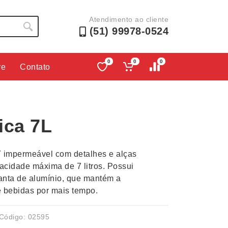
Atendimento ao cliente
(51) 99978-0524
0
0
0
re
Contato
Lápis e Lapiseiras
Nécessa
as
Leques
Pastas
ica 7L
Ouvido
Linha Ecológica
Pen Dri
uva
Linha Feminina
Petisqu
T impermeável com detalhes e alças
 e Telefonia
Linha Masculina
Pets
acidade máxima de 7 litros. Possui
sco
Malas Mochilas Bolsas
Plaquin
anta de alumínio, que mantém a
Microfones
Porta C
e bebidas por mais tempo.
e Luminárias
Moda e Estilo
Porta Re
Código: 02595