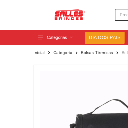
Categorias
DIA DOS PAIS
Acessórios p/ Celular
Caneca
Inicial
Categoria
Bolsas Térmicas
Bol
Acessórios para Carros
Canetas
Bar e Bebidas
Carrega
Blocos e Cadernetas
Casa
Bolsas Térmicas
Chapéu
Bonés
Chaveir
Brinquedos
Conjunt
Caixas de Som
Cooler