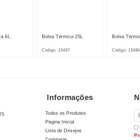
ca 6L
Bolsa Térmica 25L
Bolsa Térmi
Código: 15487
Código: 15486
Informações
N
Todos os Produtos
E-
RS
Página Inicial
Lista de Desejos
Pr
Comparar