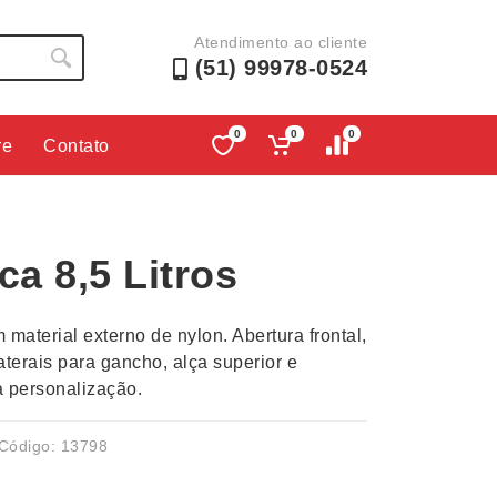
Atendimento ao cliente
(51) 99978-0524
0
0
0
re
Contato
Lápis e Lapiseiras
Nécessa
as
Leques
Pastas
ca 8,5 Litros
Ouvido
Linha Ecológica
Pen Dri
uva
Linha Feminina
Petisqu
m material externo de nylon. Abertura frontal,
 e Telefonia
Linha Masculina
Pets
aterais para gancho, alça superior e
sco
Malas Mochilas Bolsas
Plaquin
 personalização.
Microfones
Porta C
e Luminárias
Moda e Estilo
Porta Re
Código: 13798