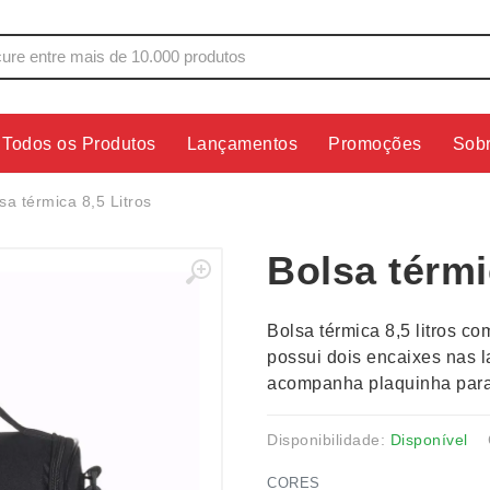
Todos os Produtos
Lançamentos
Promoções
Sob
s
Copos
Estojos
sa térmica 8,5 Litros
Cozinha
Ferrament
Bolsa térmi
dores
Cuidados Pessoais
Fones de 
Escritório
Guarda-Ch
Bolsa térmica 8,5 litros co
s
Espelhos
Informática
possui dois encaixes nas l
os
Esporte
Kit Churra
acompanha plaquinha para
os Executivos
Esporte e Jogos
Kit Queijo
Esteiras
Lanternas 
Disponibilidade:
Disponível
CORES