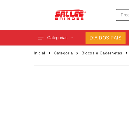
Categorias
DIA DOS PAIS
Acessórios p/ Celular
Caneca
Inicial
Categoria
Blocos e Cadernetas
Acessórios para Carros
Canetas
Bar e Bebidas
Carrega
Blocos e Cadernetas
Casa
Bolsas Térmicas
Chapéu
Bonés
Chaveir
Brinquedos
Conjunt
Caixas de Som
Cooler