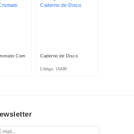
Cromato Com
Caderno de Disco
Caderno de 
Código: 15490
Código: 15491
ewsletter
mail