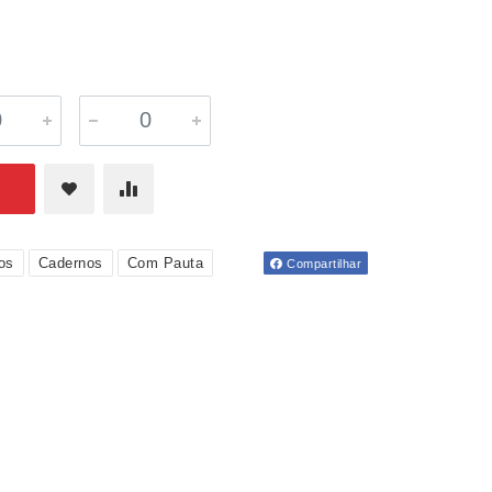
os
Cadernos
Com Pauta
Compartilhar