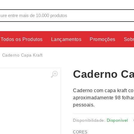
Todos os Produtos
Lançamentos
Promoções
Sob
s
Copos
Estojos
Caderno Capa Kraft
Cozinha
Ferrament
Caderno Ca
dores
Cuidados Pessoais
Fones de 
Escritório
Guarda-Ch
Caderno com capa kraft col
s
Espelhos
Informática
aproximadamente 98 folha
os
Esporte
Kit Churra
pessoais.
os Executivos
Esporte e Jogos
Kit Queijo
Esteiras
Lanternas 
Disponibilidade:
Disponível
CORES