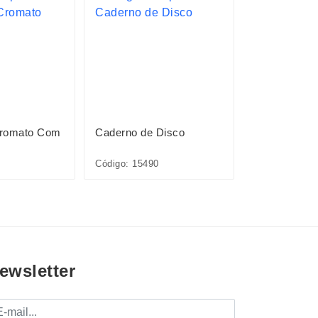
Cromato Com
Caderno de Disco
Caderno de 
Código: 15490
Código: 15491
ewsletter
mail