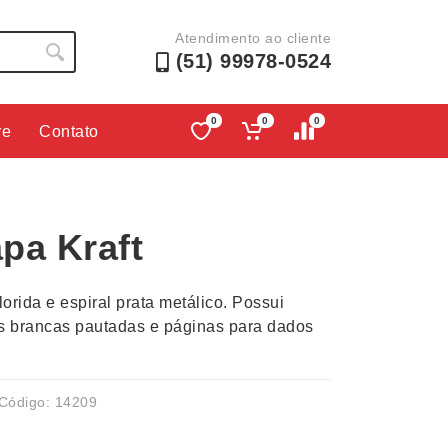
Atendimento ao cliente
(51) 99978-0524
0
0
0
re
Contato
Lápis e Lapiseiras
Nécessa
as
Leques
Pastas
pa Kraft
Ouvido
Linha Ecológica
Pen Dri
uva
Linha Feminina
Petisqu
orida e espiral prata metálico. Possui
 e Telefonia
Linha Masculina
Pets
s brancas pautadas e páginas para dados
sco
Malas Mochilas Bolsas
Plaquin
Microfones
Porta C
e Luminárias
Moda e Estilo
Porta Re
Código: 14209