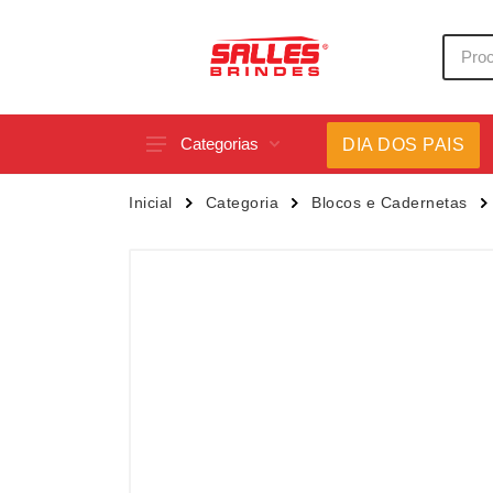
Categorias
DIA DOS PAIS
Acessórios p/ Celular
Caneca
Inicial
Categoria
Blocos e Cadernetas
Acessórios para Carros
Canetas
Bar e Bebidas
Carrega
Blocos e Cadernetas
Casa
Bolsas Térmicas
Chapéu
Bonés
Chaveir
Brinquedos
Conjunt
Caixas de Som
Cooler