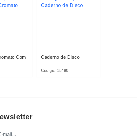
Cromato Com
Caderno de Disco
Caderno de 
Código: 15490
Código: 15491
ewsletter
mail