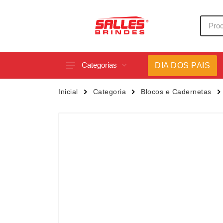
Categorias
DIA DOS PAIS
Acessórios p/ Celular
Caneca
Inicial
Categoria
Blocos e Cadernetas
Acessórios para Carros
Canetas
Bar e Bebidas
Carrega
Blocos e Cadernetas
Casa
Bolsas Térmicas
Chapéu
Bonés
Chaveir
Brinquedos
Conjunt
Caixas de Som
Cooler