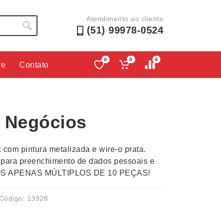
Atendimento ao cliente
(51) 99978-0524
0
0
0
re
Contato
Lápis e Lapiseiras
Nécessa
as
Leques
Pastas
 Negócios
Ouvido
Linha Ecológica
Pen Dri
uva
Linha Feminina
Petisqu
com pintura metalizada e wire-o prata.
 e Telefonia
Linha Masculina
Pets
 para preenchimento de dados pessoais e
sco
Malas Mochilas Bolsas
Plaquin
DOS APENAS MÚLTIPLOS DE 10 PEÇAS!
Microfones
Porta C
e Luminárias
Moda e Estilo
Porta Re
Código: 13928