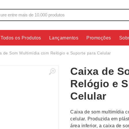
Todos os Produtos
Lançamentos
Promoções
Sob
s
Copos
Estojos
a de Som Multimídia com Relógio e Suporte para Celular
Cozinha
Ferrament
Caixa de S
dores
Cuidados Pessoais
Fones de 
Escritório
Guarda-Ch
Relógio e S
s
Espelhos
Informática
Celular
os
Esporte
Kit Churra
os Executivos
Esporte e Jogos
Kit Queijo
Caixa de som multimídia c
Esteiras
Lanternas 
celular. Produzida em plás
área inferior, a caixa de s