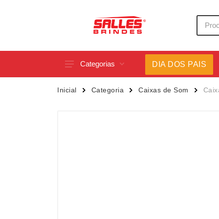
Categorias
DIA DOS PAIS
Acessórios p/ Celular
Caneca
Inicial
Categoria
Caixas de Som
Caix
Acessórios para Carros
Canetas
Bar e Bebidas
Carrega
Blocos e Cadernetas
Casa
Bolsas Térmicas
Chapéu
Bonés
Chaveir
Brinquedos
Conjunt
Caixas de Som
Cooler