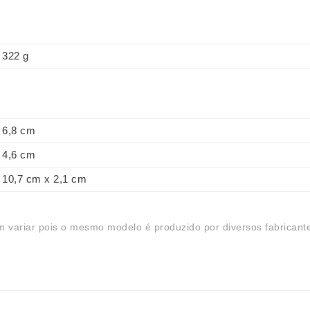
322 g
6,8 cm
4,6 cm
10,7 cm x 2,1 cm
 variar pois o mesmo modelo é produzido por diversos fabricant