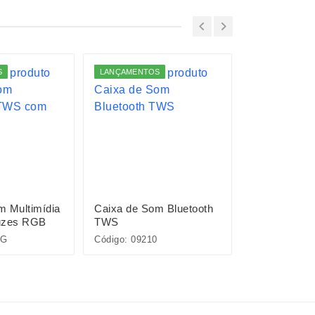
S
LANÇAMENTOS
m Multimídia
Caixa de Som Bluetooth
Caixa de So
uzes RGB
TWS
à prova D’Á
0G
Código: 09210
Código: E@12