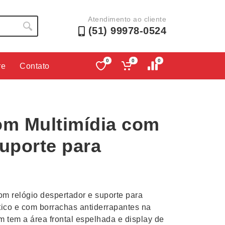
Atendimento ao cliente
(51) 99978-0524
0
0
0
re
Contato
Lápis e Lapiseiras
Nécessa
as
Leques
Pastas
om Multimídia com
Ouvido
Linha Ecológica
Pen Dri
uva
Linha Feminina
Petisqu
uporte para
 e Telefonia
Linha Masculina
Pets
sco
Malas Mochilas Bolsas
Plaquin
Microfones
Porta C
om relógio despertador e suporte para
e Luminárias
Moda e Estilo
Porta Re
tico e com borrachas antiderrapantes na
om tem a área frontal espelhada e display de