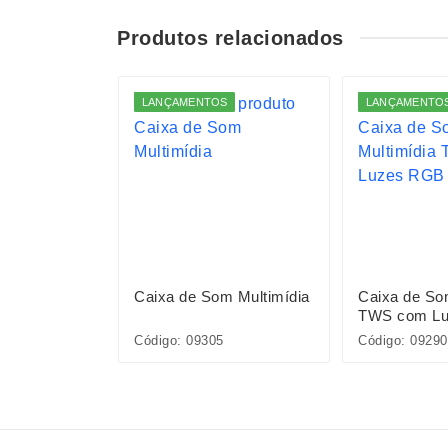
Produtos relacionados
LANÇAMENTOS
LANÇAMENTO
m Multimídia
Caixa de Som Multimídia
Caixa de So
TWS com L
132
Código: 09305
Código: 0929