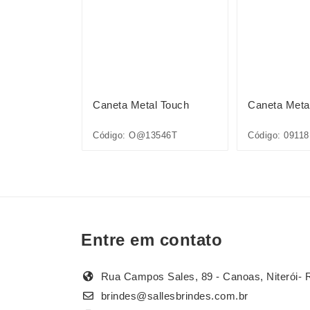
l Touch
Caneta Metal Touch
Caneta Meta
Código: O@13546T
Código: 09118
Entre em contato
Rua Campos Sales, 89 - Canoas, Niterói- 
brindes@sallesbrindes.com.br