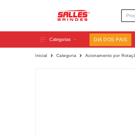
Categorias
DIA DOS PAIS
Acessórios p/ Celular
Caneca
Inicial
Categoria
Acionamento por Rotaç
Acessórios para Carros
Canetas
Bar e Bebidas
Carrega
Blocos e Cadernetas
Casa
Bolsas Térmicas
Chapéu
Bonés
Chaveir
Brinquedos
Conjunt
Caixas de Som
Cooler