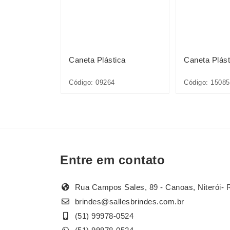
ica
Caneta Plástica
Caneta Plást
1L*CP*
Código: 09264
Código: 1508
Entre em contato
Rua Campos Sales, 89 - Canoas, Niterói- 
brindes@sallesbrindes.com.br
(51) 99978-0524