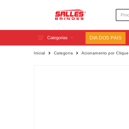
Categorias
DIA DOS PAIS
Acessórios p/ Celular
Caneca
Inicial
Categoria
Acionamento por Clique
Acessórios para Carros
Canetas
Bar e Bebidas
Carrega
Blocos e Cadernetas
Casa
Bolsas Térmicas
Chapéu
Bonés
Chaveir
Brinquedos
Conjunt
Caixas de Som
Cooler