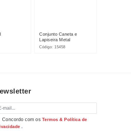
l
Conjunto Caneta e
Pacote com 
Lapiseira Metal
Plásticas
Código: 15458
Código: P@08
ewsletter
mail
Concordo com os
Termos & Política de
ivacidade
.