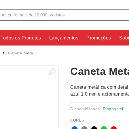
Todos os Produtos
Lançamentos
Promoções
Sob
s
Copos
Estojos
Caneta Metal
Cozinha
Ferrament
Caneta Met
dores
Cuidados Pessoais
Fones de 
Escritório
Guarda-Ch
Caneta metálica com detal
s
Espelhos
Informática
azul 1.0 mm e acionamento
os
Esporte
Kit Churra
os Executivos
Esporte e Jogos
Kit Queijo
Disponibilidade:
Disponível
Esteiras
Lanternas 
CORES