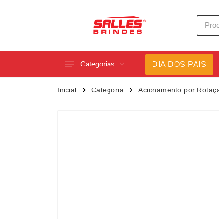
Categorias
DIA DOS PAIS
Acessórios p/ Celular
Caneca
Inicial
Categoria
Acionamento por Rotaç
Acessórios para Carros
Canetas
Bar e Bebidas
Carrega
Blocos e Cadernetas
Casa
Bolsas Térmicas
Chapéu
Bonés
Chaveir
Brinquedos
Conjunt
Caixas de Som
Cooler