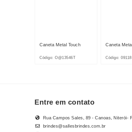
l Touch
Caneta Metal Touch
Caneta Meta
Código: O@13546T
Código: 09118
Entre em contato
Rua Campos Sales, 89 - Canoas, Niterói- 
brindes@sallesbrindes.com.br