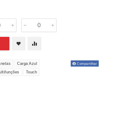
netas
Carga Azul
Compartilhar
ltifunções
Touch