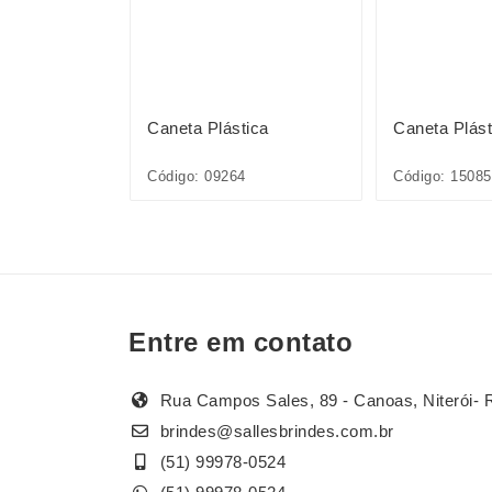
ica
Caneta Plástica
Caneta Plást
1L*CP*
Código: 09264
Código: 1508
Entre em contato
Rua Campos Sales, 89 - Canoas, Niterói- 
brindes@sallesbrindes.com.br
(51) 99978-0524