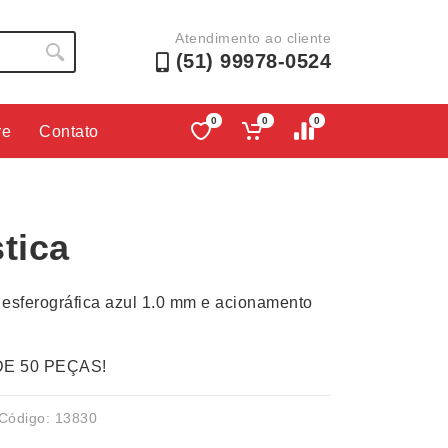
Atendimento ao cliente
(51) 99978-0524
0
0
0
re
Contato
Lápis e Lapiseiras
Nécessa
as
Leques
Pastas
tica
Ouvido
Linha Ecológica
Pen Dri
uva
Linha Feminina
Petisqu
 esferográfica azul 1.0 mm e acionamento
 e Telefonia
Linha Masculina
Pets
sco
Malas Mochilas Bolsas
Plaquin
DE 50 PEÇAS!
Microfones
Porta C
e Luminárias
Moda e Estilo
Porta Re
Código: 13830