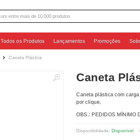
Todos os Produtos
Lançamentos
Promoções
Sob
s
Copos
Estojos
Caneta Plástica
Cozinha
Ferrament
Caneta Plás
dores
Cuidados Pessoais
Fones de 
Escritório
Guarda-Ch
Caneta plástica com carga
s
Espelhos
Informática
por clique.
os
Esporte
Kit Churra
OBS.: PEDIDOS MÍNIMO 
os Executivos
Esporte e Jogos
Kit Queijo
Esteiras
Lanternas 
Disponibilidade:
Disponível