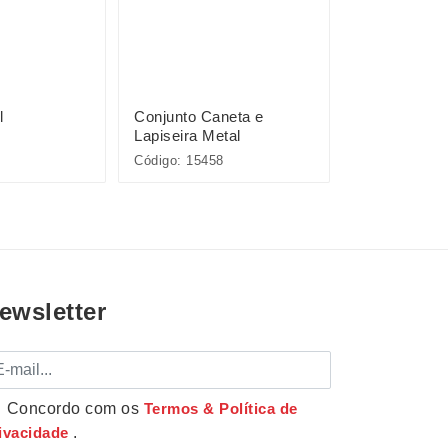
l
Conjunto Caneta e
Pacote com 
Lapiseira Metal
Plásticas
Código: 15458
Código: P@08
ewsletter
mail
Concordo com os
Termos & Política de
ivacidade
.