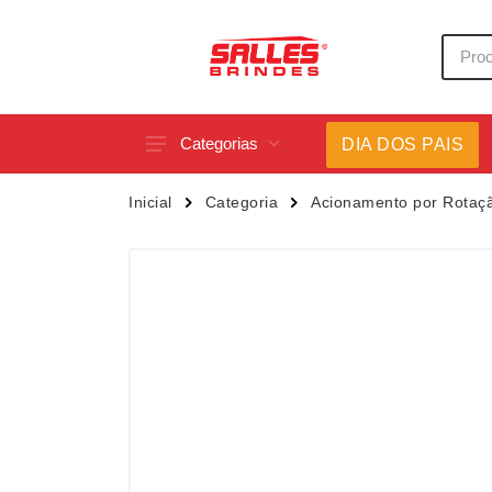
Categorias
DIA DOS PAIS
Acessórios p/ Celular
Caneca
Inicial
Categoria
Acionamento por Rotaç
Acessórios para Carros
Canetas
Bar e Bebidas
Carrega
Blocos e Cadernetas
Casa
Bolsas Térmicas
Chapéu
Bonés
Chaveir
Brinquedos
Conjunt
Caixas de Som
Cooler