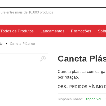
Todos os Produtos
Lançamentos
Promoções
Sob
s
Copos
Estojos
ão
Caneta Plástica
Cozinha
Ferrament
Caneta Plás
dores
Cuidados Pessoais
Fones de 
Escritório
Guarda-Ch
Caneta plástica com carga
s
Espelhos
Informática
por rotação.
os
Esporte
Kit Churra
OBS.: PEDIDOS MÍNIMO 
os Executivos
Esporte e Jogos
Kit Queijo
Esteiras
Lanternas 
Disponibilidade:
Disponível