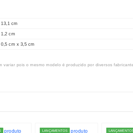
13,1 cm
1,2 cm
0,5 cm x 3,5 cm
 variar pois o mesmo modelo é produzido por diversos fabricant
S
LANÇAMENTOS
LANÇAMENTO