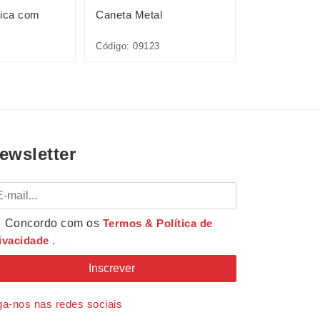
tica com
Caneta Metal
Caneta Plást
Código: 09123
Código: 12727
ewsletter
mail
Concordo com os
Termos & Política de
ivacidade
.
ga-nos nas redes sociais