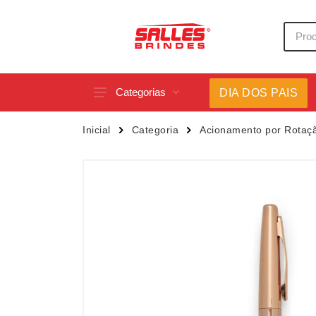
Categorias
DIA DOS PAIS
Acessórios p/ Celular
Caneca
Inicial
Categoria
Acionamento por Rotaç
Acessórios para Carros
Canetas
Bar e Bebidas
Carrega
Blocos e Cadernetas
Casa
Bolsas Térmicas
Chapéu
Bonés
Chaveir
Brinquedos
Conjunt
Caixas de Som
Cooler