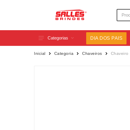
Categorias
DIA DOS PAIS
Acessórios p/ Celular
Caneca
Inicial
Categoria
Chaveiros
Chaveiro 
Acessórios para Carros
Canetas
Bar e Bebidas
Carrega
Blocos e Cadernetas
Casa
Bolsas Térmicas
Chapéu
Bonés
Chaveir
Brinquedos
Conjunt
Caixas de Som
Cooler