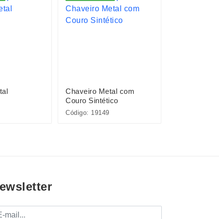
tal
Chaveiro Metal com
Chaveiro Me
Couro Sintético
Couro Sintét
Código: 19149
Código: 15347
ewsletter
mail