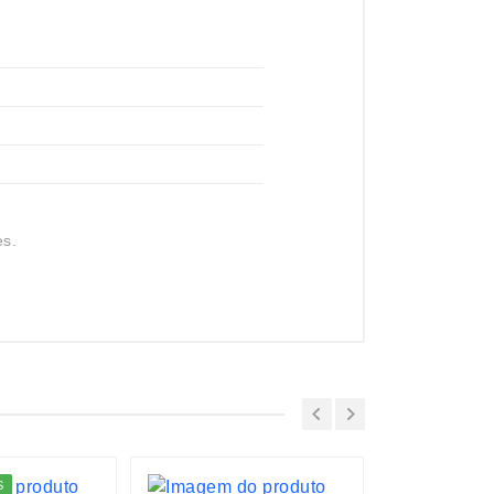
es.
S
LANÇAMENTO