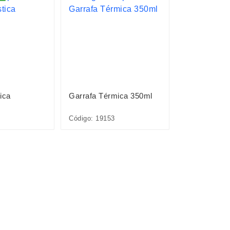
ica
Garrafa Térmica 350ml
Garrafa Tér
400ml
Código: 19153
Código: 19156