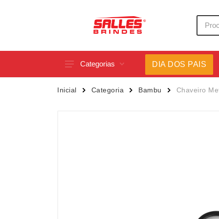
Categorias
DIA DOS PAIS
Acessórios p/ Celular
Caneca
Inicial
Categoria
Bambu
Chaveiro Me
Acessórios para Carros
Canetas
Bar e Bebidas
Carrega
Blocos e Cadernetas
Casa
Bolsas Térmicas
Chapéu
Bonés
Chaveir
Brinquedos
Conjunt
Caixas de Som
Cooler