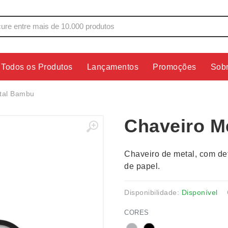
Todos os Produtos
Lançamentos
Promoções
Sob
s
Copos
Estojos
tal Bambu
Cozinha
Ferrament
Chaveiro M
dores
Cuidados Pessoais
Fones de 
Escritório
Guarda-Ch
Chaveiro de metal, com de
s
Espelhos
Informática
de papel.
os
Esporte
Kit Churra
os Executivos
Esporte e Jogos
Kit Queijo
Disponibilidade:
Disponível
Esteiras
Lanternas 
CORES