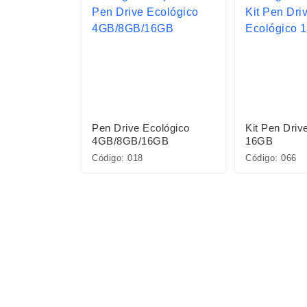
ógica com
Pen Drive Ecológico
Kit Pen Driv
 Celular
4GB/8GB/16GB
16GB
Código: 018
Código: 066