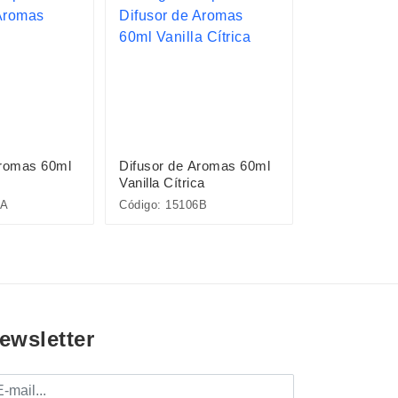
Aromas 60ml
Difusor de Aromas 60ml
Kit Prendedo
Vanilla Cítrica
4 Peças
6A
Código: 15106B
Código: 19194
ewsletter
mail