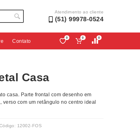
Atendimento ao cliente
(51) 99978-0524
0
0
0
re
Contato
Lápis e Lapiseiras
Nécessa
as
Leques
Pastas
etal Casa
Ouvido
Linha Ecológica
Pen Dri
uva
Linha Feminina
Petisqu
ato casa. Parte frontal com desenho em
 e Telefonia
Linha Masculina
Pets
s, verso com um retângulo no centro ideal
sco
Malas Mochilas Bolsas
Plaquin
Microfones
Porta C
e Luminárias
Moda e Estilo
Porta Re
Código: 12002-FOS