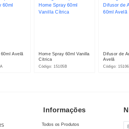
60ml Avelã
Home Spray 60ml Vanilla
Difusor de 
Cítrica
Avelã
5A
Código: 15105B
Código: 1510
Informações
N
Todos os Produtos
E-
RS