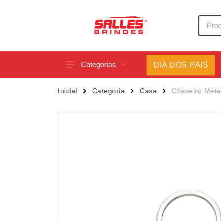
Categorias
DIA DOS PAIS
Acessórios p/ Celular
Caneca
Inicial
Categoria
Casa
Chaveiro Meta
Acessórios para Carros
Canetas
Bar e Bebidas
Carrega
Blocos e Cadernetas
Casa
Bolsas Térmicas
Chapéu
Bonés
Chaveir
Brinquedos
Conjunt
Caixas de Som
Cooler