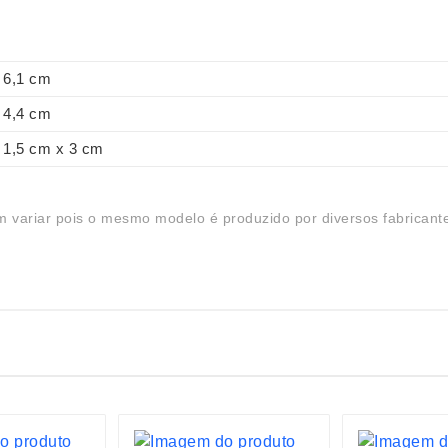
6,1 cm
4,4 cm
1,5 cm x 3 cm
 variar pois o mesmo modelo é produzido por diversos fabricant