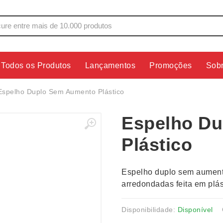
Todos os Produtos
Lançamentos
Promoções
Sob
s
Copos
Estojos
Espelho Duplo Sem Aumento Plástico
Cozinha
Ferrament
Espelho D
dores
Cuidados Pessoais
Fones de 
Escritório
Guarda-Ch
Plástico
s
Espelhos
Informática
os
Esporte
Kit Churra
Espelho duplo sem aument
os Executivos
Esporte e Jogos
Kit Queijo
arredondadas feita em plás
Esteiras
Lanternas 
Disponibilidade:
Disponível