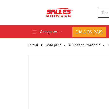
Categorias
DIA DOS PAIS
Acessórios p/ Celular
Caneca
Inicial
Categoria
Cuidados Pessoais
Acessórios para Carros
Canetas
Bar e Bebidas
Carrega
Blocos e Cadernetas
Casa
Bolsas Térmicas
Chapéu
Bonés
Chaveir
Brinquedos
Conjunt
Caixas de Som
Cooler