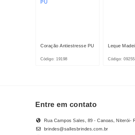
ica
Coração Antiestresse PU
Leque Madei
002
Código: 19198
Código: 09255
Entre em contato
Rua Campos Sales, 89 - Canoas, Niterói- 
brindes@sallesbrindes.com.br