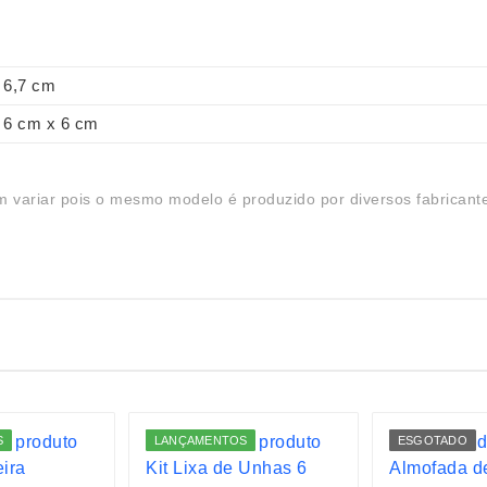
6,7 cm
6 cm x 6 cm
 variar pois o mesmo modelo é produzido por diversos fabricant
S
LANÇAMENTOS
ESGOTADO