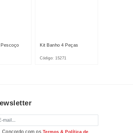
 Pescoço
Kit Banho 4 Peças
Escova Tipo
Código: 15271
Código: P@15
ewsletter
mail
Concordo com os
Termos & Política de