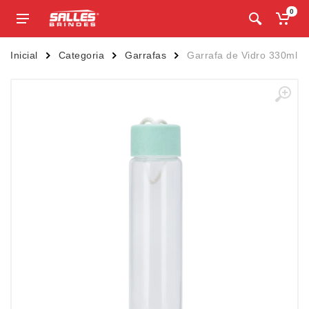
0
Inicial
Categoria
Garrafas
Garrafa de Vidro 330ml