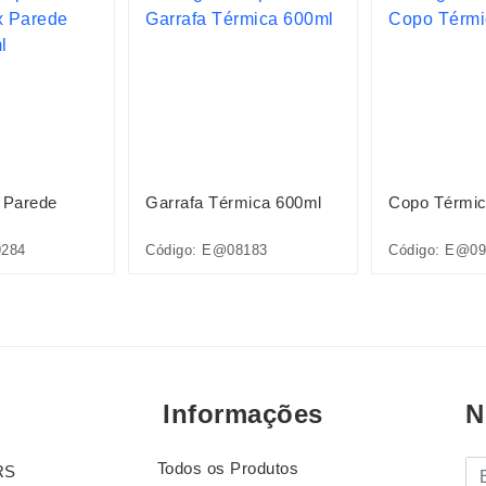
 Parede
Garrafa Térmica 600ml
Copo Térmic
9284
Código: E@08183
Código: E@09
Informações
N
Todos os Produtos
E-
RS