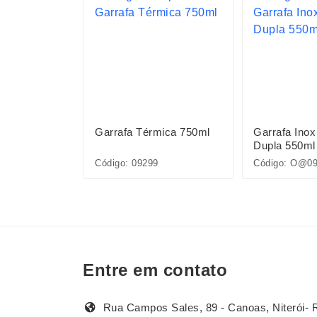
x 450ml
Garrafa Térmica 750ml
Garrafa Inox
Dupla 550ml
298
Código: 09299
Código: O@0
Entre em contato
Rua Campos Sales, 89 - Canoas, Niterói- 