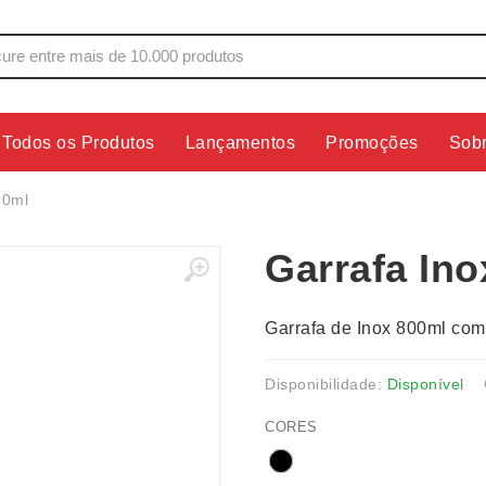
Todos os Produtos
Lançamentos
Promoções
Sob
s
Copos
Estojos
00ml
Cozinha
Ferrament
Garrafa Ino
dores
Cuidados Pessoais
Fones de 
Escritório
Guarda-Ch
Garrafa de Inox 800ml com
s
Espelhos
Informática
os
Esporte
Kit Churra
Disponibilidade:
Disponível
os Executivos
Esporte e Jogos
Kit Queijo
CORES
Esteiras
Lanternas 