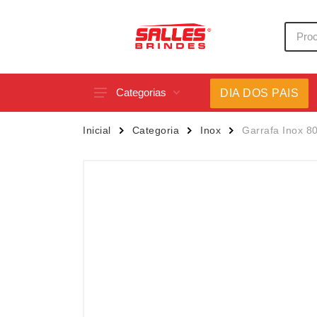
Categorias
DIA DOS PAIS
Acessórios p/ Celular
Caneca
Inicial
Categoria
Inox
Garrafa Inox 8
Acessórios para Carros
Canetas
Bar e Bebidas
Carrega
Blocos e Cadernetas
Casa
Bolsas Térmicas
Chapéu
Bonés
Chaveir
Brinquedos
Conjunt
Caixas de Som
Cooler