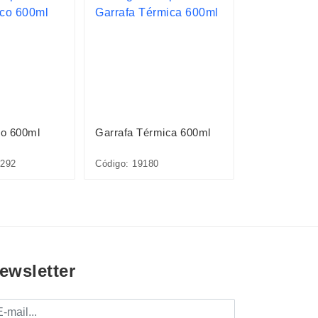
o 600ml
Garrafa Térmica 600ml
Garrafa Tér
292
Código: 19180
Código: 19179
ewsletter
mail