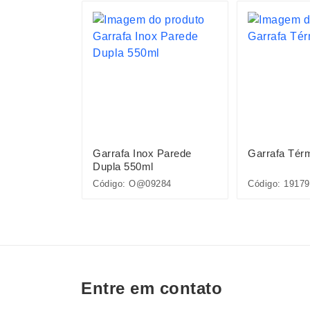
S
mica Bambu
Garrafa Inox Parede
Garrafa Tér
Dupla 550ml
Código: O@09284
Código: 19179
Entre em contato