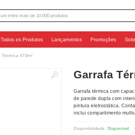
Todos os Produtos
Lançamentos
Promoções
Sob
s
Copos
Estojos
a Térmica 470ml
Cozinha
Ferrament
Garrafa Té
dores
Cuidados Pessoais
Fones de 
Escritório
Guarda-Ch
Garrafa térmica com capac
s
Espelhos
Informática
de parede dupla com interi
os
Esporte
Kit Churra
pintura eletrostática. Con
os Executivos
Esporte e Jogos
Kit Queijo
inclui compartimento multi
Esteiras
Lanternas 
Disponibilidade:
Disponível