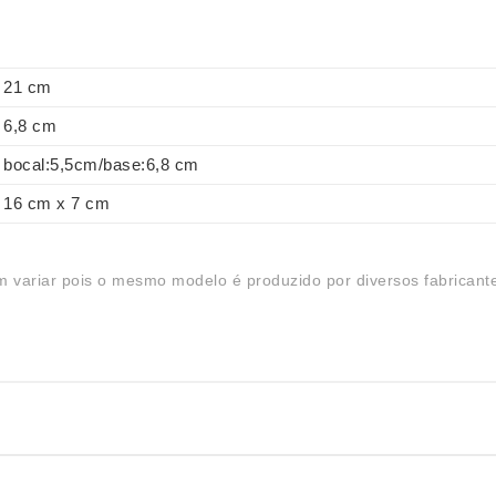
21 cm
6,8 cm
bocal:5,5cm/base:6,8 cm
16 cm x 7 cm
 variar pois o mesmo modelo é produzido por diversos fabricant