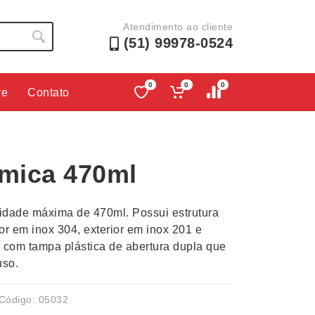
Atendimento ao cliente
(51) 99978-0524
0
0
0
re
Contato
Lápis e Lapiseiras
Nécessa
as
Leques
Pastas
rmica 470ml
Ouvido
Linha Ecológica
Pen Dri
uva
Linha Feminina
Petisqu
idade máxima de 470ml. Possui estrutura
 e Telefonia
Linha Masculina
Pets
or em inox 304, exterior em inox 201 e
sco
Malas Mochilas Bolsas
Plaquin
ta com tampa plástica de abertura dupla que
Microfones
Porta C
uso.
e Luminárias
Moda e Estilo
Porta Re
Código: 05032