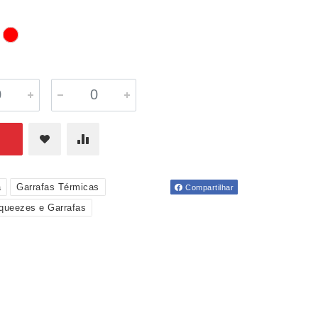
a
Garrafas Térmicas
Compartilhar
queezes e Garrafas