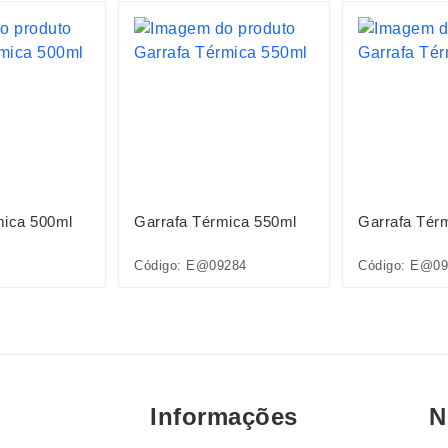
mica 500ml
Garrafa Térmica 550ml
Garrafa Tér
Código: E@09284
Código: E@09
Informações
N