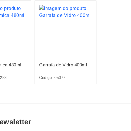
mica 480ml
Garrafa de Vidro 400ml
Garrafa Tér
283
Código: 05077
Código: 09260
ewsletter