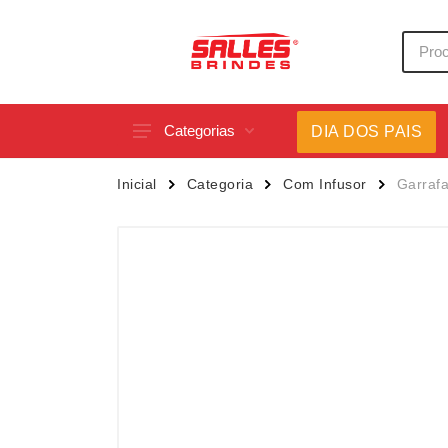
Categorias
DIA DOS PAIS
Acessórios p/ Celular
Caneca
Inicial
Categoria
Com Infusor
Garraf
Acessórios para Carros
Canetas
Bar e Bebidas
Carrega
Blocos e Cadernetas
Casa
Bolsas Térmicas
Chapéu
Bonés
Chaveir
Brinquedos
Conjunt
Caixas de Som
Cooler