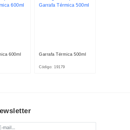
mica 600ml
Garrafa Térmica 500ml
Garrafa Térm
Código: 19179
Código: 1867
ewsletter
mail