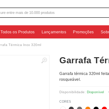
Todos os Produtos
Lançamentos
Promoções
Sob
s
Copos
Estojos
rafa Térmica Inox 320ml
Cozinha
Ferrament
Garrafa Té
dores
Cuidados Pessoais
Fones de 
Escritório
Guarda-Ch
Garrafa térmica 320ml fei
s
Espelhos
Informática
rosqueável.
os
Esporte
Kit Churra
os Executivos
Esporte e Jogos
Kit Queijo
Disponibilidade:
Disponível
Esteiras
Lanternas 
CORES