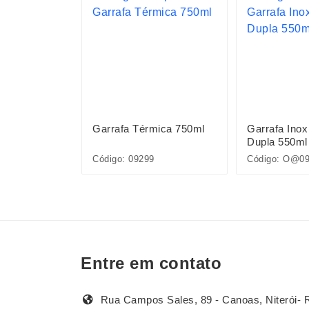
mica 550ml
Garrafa Térmica 750ml
Garrafa Inox
Dupla 550ml
284
Código: 09299
Código: O@0
Entre em contato
Rua Campos Sales, 89 - Canoas, Niterói- 