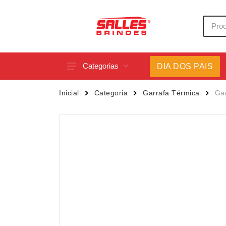
Categorias
DIA DOS PAIS
Acessórios p/ Celular
Caneca
Inicial
Categoria
Garrafa Térmica
Gar
Acessórios para Carros
Canetas
Bar e Bebidas
Carrega
Blocos e Cadernetas
Casa
Bolsas Térmicas
Chapéu
Bonés
Chaveir
Brinquedos
Conjunt
Caixas de Som
Cooler