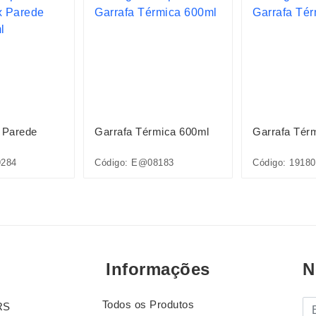
 Parede
Garrafa Térmica 600ml
Garrafa Tér
9284
Código: E@08183
Código: 19180
Informações
N
Todos os Produtos
E-
RS