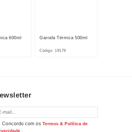
mica 600ml
Garrafa Térmica 500ml
Garrafa Térm
Código: 19179
Código: 1867
ewsletter
mail
Concordo com os
Termos & Política de
ivacidade
.