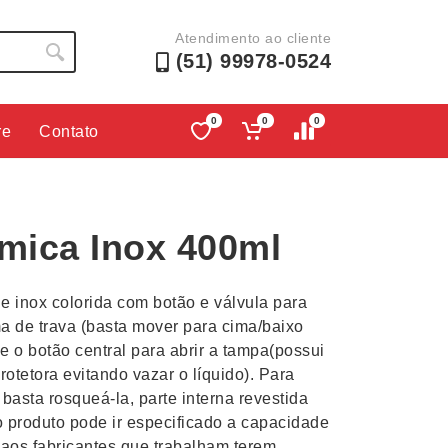
Atendimento ao cliente
(51) 99978-0524
0
0
0
re
Contato
Lápis e Lapiseiras
Nécessa
as
Leques
Pastas
rmica Inox 400ml
Ouvido
Linha Ecológica
Pen Dri
uva
Linha Feminina
Petisqu
e inox colorida com botão e válvula para
 e Telefonia
Linha Masculina
Pets
a de trava (basta mover para cima/baixo
sco
Malas Mochilas Bolsas
Plaquin
ne o botão central para abrir a tampa(possui
Microfones
Porta C
rotetora evitando vazar o líquido). Para
basta rosqueá-la, parte interna revestida
e Luminárias
Moda e Estilo
Porta Re
produto pode ir especificado a capacidade
aos fabricantes que trabalham terem