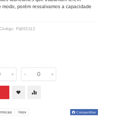
te modo, porém ressalvamos a capacidade
Código: P@02112
rmicas
Inox
Compartilhar