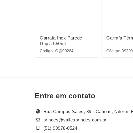
mica 550ml
Garrafa Inox Parede
Garrafa Tér
Dupla 550ml
284
Código: O@09284
Código: 09299
Entre em contato
Rua Campos Sales, 89 - Canoas, Niterói- 
brindes@sallesbrindes.com.br
(51) 99978-0524