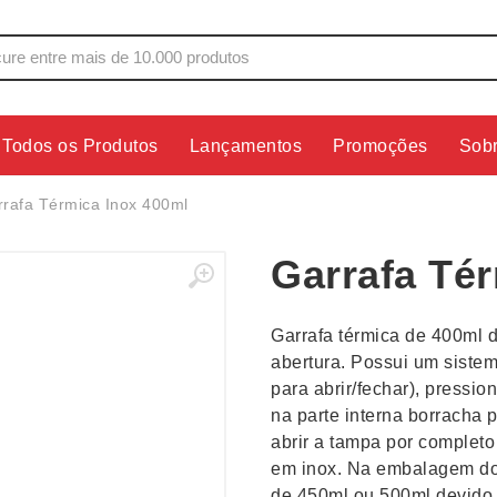
Todos os Produtos
Lançamentos
Promoções
Sob
s
Copos
Estojos
rafa Térmica Inox 400ml
Cozinha
Ferrament
Garrafa Té
dores
Cuidados Pessoais
Fones de 
Escritório
Guarda-Ch
Garrafa térmica de 400ml d
s
Espelhos
Informática
abertura. Possui um sistem
os
Esporte
Kit Churra
para abrir/fechar), pressio
os Executivos
Esporte e Jogos
Kit Queijo
na parte interna borracha p
abrir a tampa por completo 
Esteiras
Lanternas 
em inox. Na embalagem do 
de 450ml ou 500ml devido 