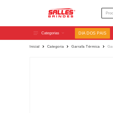
Categorias
DIA DOS PAIS
Acessórios p/ Celular
Caneca
Inicial
Categoria
Garrafa Térmica
Gar
Acessórios para Carros
Canetas
Bar e Bebidas
Carrega
Blocos e Cadernetas
Casa
Bolsas Térmicas
Chapéu
Bonés
Chaveir
Brinquedos
Conjunt
Caixas de Som
Cooler