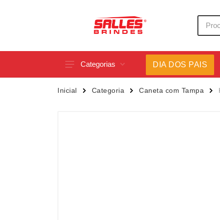
Categorias
DIA DOS PAIS
Acessórios p/ Celular
Caneca
Inicial
Categoria
Caneta com Tampa
Acessórios para Carros
Canetas
Bar e Bebidas
Carrega
Blocos e Cadernetas
Casa
Bolsas Térmicas
Chapéu
Bonés
Chaveir
Brinquedos
Conjunt
Caixas de Som
Cooler