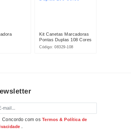
adora
Kit Canetas Marcadoras
Caneta Plás
Pontas Duplas 108 Cores
Cordão
Código: 08329-108
Código: 01092
ewsletter
mail
Concordo com os
Termos & Política de
ivacidade
.