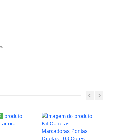
es.
S
LANÇAMENTO