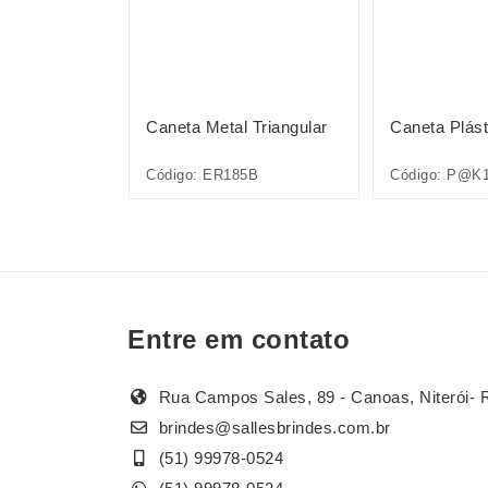
as Ponta
Caneta Metal Triangular
Caneta Plást
0 Cores
-60
Código: ER185B
Código: P@K
Entre em contato
Rua Campos Sales, 89 - Canoas, Niterói- 
brindes@sallesbrindes.com.br
(51) 99978-0524