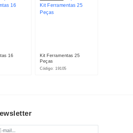
tas 16
Kit Ferramentas 25
Kit Ferramen
Peças
Peças
Código: 19105
Código: 19108
ewsletter
mail