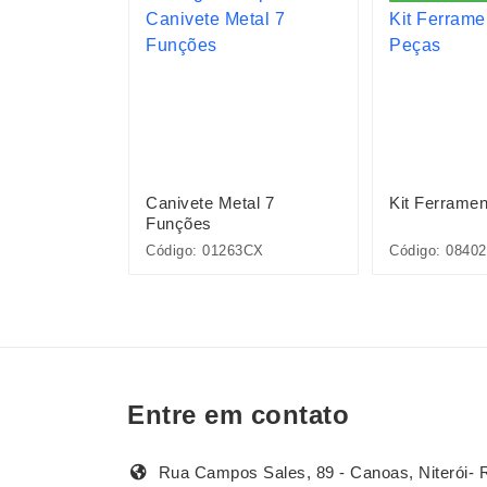
ntas 6 Peças
Canivete Metal 7
Kit Ferrame
Funções
Código: 01263CX
Código: 0840
Entre em contato
Rua Campos Sales, 89 - Canoas, Niterói- 