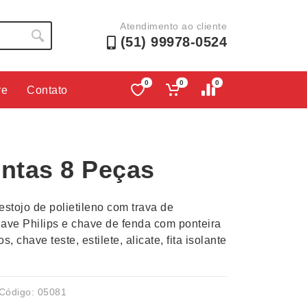
Atendimento ao cliente
(51) 99978-0524
0
0
0
re
Contato
Lápis e Lapiseiras
Nécessa
as
Leques
Pastas
entas 8 Peças
Ouvido
Linha Ecológica
Pen Dri
uva
Linha Feminina
Petisqu
estojo de polietileno com trava de
 e Telefonia
Linha Masculina
Pets
ve Philips e chave de fenda com ponteira
sco
Malas Mochilas Bolsas
Plaquin
, chave teste, estilete, alicate, fita isolante
Microfones
Porta C
e Luminárias
Moda e Estilo
Porta Re
Código: 05081