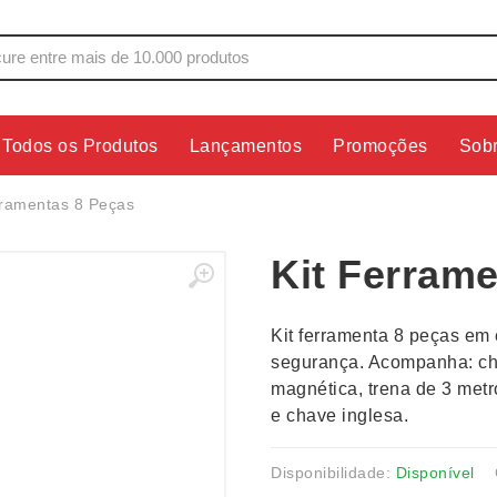
Todos os Produtos
Lançamentos
Promoções
Sob
s
Copos
Estojos
rramentas 8 Peças
Cozinha
Ferrament
Kit Ferram
dores
Cuidados Pessoais
Fones de 
Escritório
Guarda-Ch
Kit ferramenta 8 peças em 
s
Espelhos
Informática
segurança. Acompanha: cha
os
Esporte
Kit Churra
magnética, trena de 3 metros
os Executivos
Esporte e Jogos
Kit Queijo
e chave inglesa.
Esteiras
Lanternas 
Disponibilidade:
Disponível