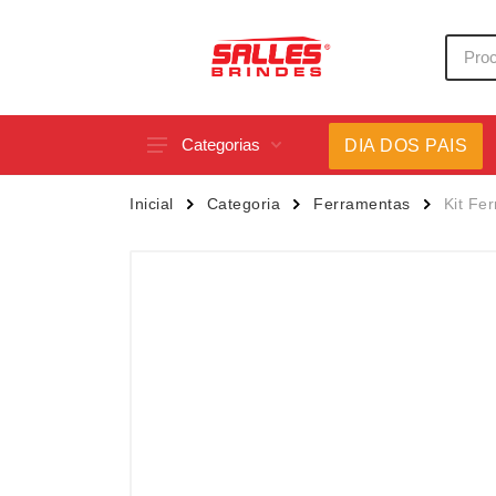
Categorias
DIA DOS PAIS
Acessórios p/ Celular
Caneca
Inicial
Categoria
Ferramentas
Kit Fe
Acessórios para Carros
Canetas
Bar e Bebidas
Carrega
Blocos e Cadernetas
Casa
Bolsas Térmicas
Chapéu
Bonés
Chaveir
Brinquedos
Conjunt
Caixas de Som
Cooler