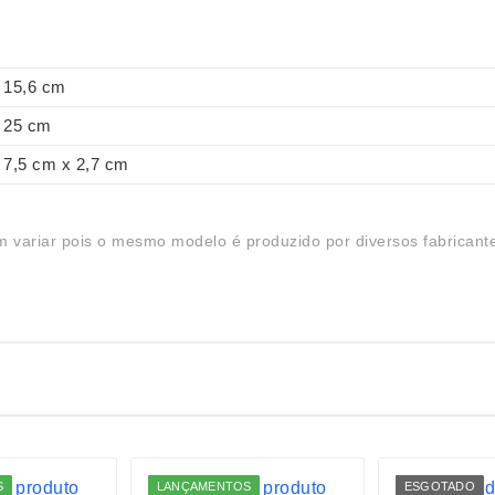
15,6 cm
25 cm
7,5 cm x 2,7 cm
 variar pois o mesmo modelo é produzido por diversos fabricant
S
LANÇAMENTOS
ESGOTADO