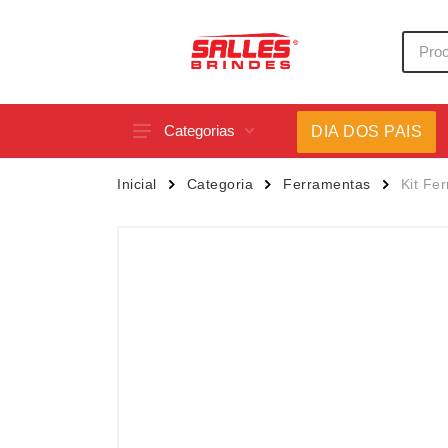
Categorias
DIA DOS PAIS
Acessórios p/ Celular
Caneca
Inicial
Categoria
Ferramentas
Kit Fe
Acessórios para Carros
Canetas
Bar e Bebidas
Carrega
Blocos e Cadernetas
Casa
Bolsas Térmicas
Chapéu
Bonés
Chaveir
Brinquedos
Conjunt
Caixas de Som
Cooler