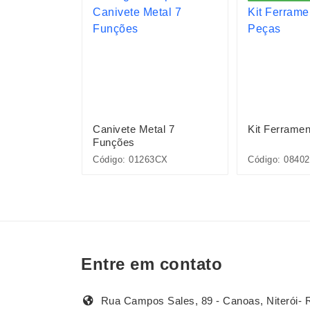
ntas 6 Peças
Canivete Metal 7
Kit Ferrame
Funções
Código: 01263CX
Código: 0840
Entre em contato
Rua Campos Sales, 89 - Canoas, Niterói- 