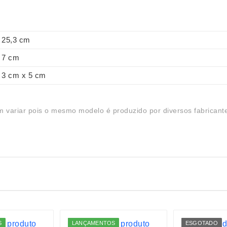
25,3 cm
7 cm
3 cm x 5 cm
 variar pois o mesmo modelo é produzido por diversos fabricant
S
LANÇAMENTOS
ESGOTADO