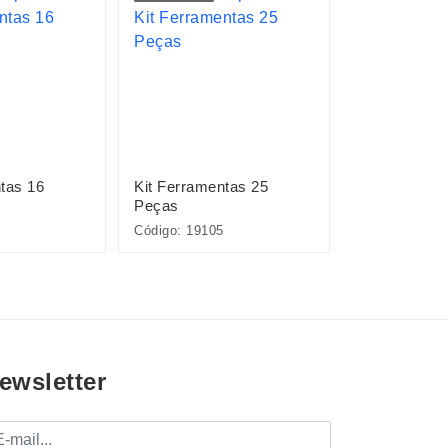
tas 16
Kit Ferramentas 25
Kit Ferramen
Peças
Peças
Código: 19105
Código: 19108
ewsletter
mail