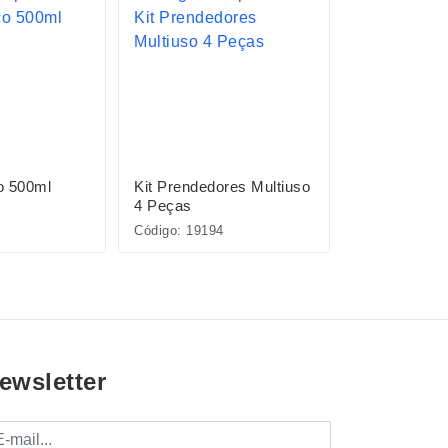
o 500ml
Kit Prendedores Multiuso
Kit Queijo 3
4 Peças
Código: 19194
Código: 15087
ewsletter
mail