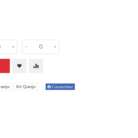
ueijo
Kit Queijo
Compartilhar