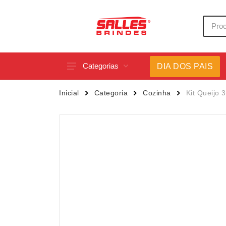
Categorias
DIA DOS PAIS
Acessórios p/ Celular
Caneca
Inicial
Categoria
Cozinha
Kit Queijo 
Acessórios para Carros
Canetas
Bar e Bebidas
Carrega
Blocos e Cadernetas
Casa
Bolsas Térmicas
Chapéu
Bonés
Chaveir
Brinquedos
Conjunt
Caixas de Som
Cooler