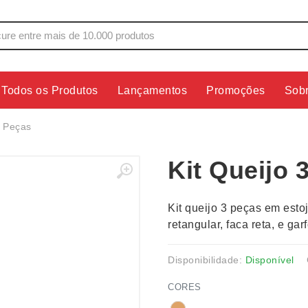
Todos os Produtos
Lançamentos
Promoções
Sob
s
Copos
Estojos
3 Peças
Cozinha
Ferrament
Kit Queijo 
dores
Cuidados Pessoais
Fones de 
Escritório
Guarda-Ch
Kit queijo 3 peças em esto
s
Espelhos
Informática
retangular, faca reta, e ga
os
Esporte
Kit Churra
os Executivos
Esporte e Jogos
Kit Queijo
Disponibilidade:
Disponível
Esteiras
Lanternas 
CORES