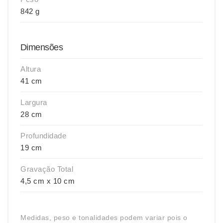
842 g
Dimensões
Altura
41 cm
Largura
28 cm
Profundidade
19 cm
Gravação Total
4,5 cm x 10 cm
Medidas, peso e tonalidades podem variar pois o