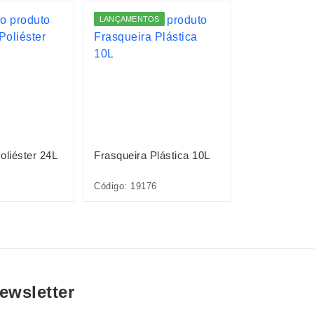
LANÇAMENTOS
LANÇAMENTO
oliéster 24L
Frasqueira Plástica 10L
Frasqueira P
Código: 19176
Código: 19177
ewsletter