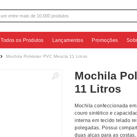
Todos os Produtos
Lançamentos
Promoções
Sob
s
Copos
Estojos
Mochila Poliéster PVC Mescla 11 Litros
Cozinha
Ferrament
Mochila Po
dores
Cuidados Pessoais
Fones de 
Escritório
Guarda-Ch
11 Litros
s
Espelhos
Informática
os
Esporte
Kit Churra
Mochila confeccionada em
os Executivos
Esporte e Jogos
Kit Queijo
couro sintético e capacidad
interna em tecido telado re
Esteiras
Lanternas 
polegadas. Possui compart
duas alças para as costas,