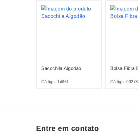
S
on 25L
Sacochila Algodão
Bolsa Fibra 
Código: 14851
Código: 09278
Entre em contato