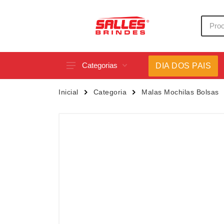
Categorias
DIA DOS PAIS
Acessórios p/ Celular
Caneca
Inicial
Categoria
Malas Mochilas Bolsas
Acessórios para Carros
Canetas
Bar e Bebidas
Carrega
Blocos e Cadernetas
Casa
Bolsas Térmicas
Chapéu
Bonés
Chaveir
Brinquedos
Conjunt
Caixas de Som
Cooler