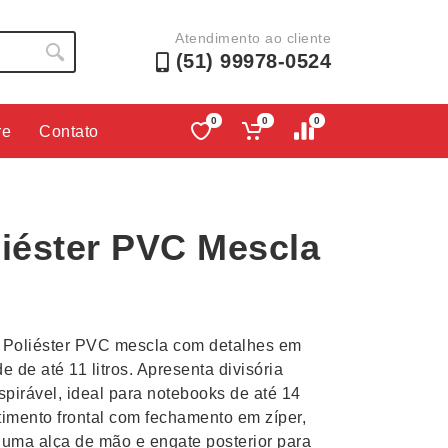
Atendimento ao cliente
(51) 99978-0524
0
0
0
re
Contato
Lápis e Lapiseiras
Nécessa
as
Leques
Pastas
liéster PVC Mescla
Ouvido
Linha Ecológica
Pen Dri
uva
Linha Feminina
Petisqu
 e Telefonia
Linha Masculina
Pets
sco
Malas Mochilas Bolsas
Plaquin
 Poliéster PVC mescla com detalhes em
Microfones
Porta C
e de até 11 litros. Apresenta divisória
spirável, ideal para notebooks de até 14
e Luminárias
Moda e Estilo
Porta Re
imento frontal com fechamento em zíper,
 uma alça de mão e engate posterior para