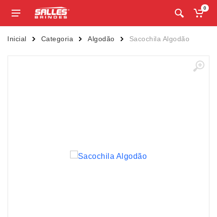
0
Inicial
Categoria
Algodão
Sacochila Algodão