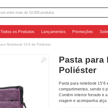
Todos os Produtos
Lançamentos
Promoções
Sob
s
Copos
Estojos
ara Notebook 15’6 de Poliéster
Cozinha
Ferrament
Pasta para
dores
Cuidados Pessoais
Fones de 
Escritório
Guarda-Ch
Poliéster
s
Espelhos
Informática
os
Esporte
Kit Churra
Pasta para notebook 15’6 e
os Executivos
Esporte e Jogos
Kit Queijo
compartimentos, sendo o pr
Contém interior forrado e
Esteiras
Lanternas 
viagem e acompanha alça t