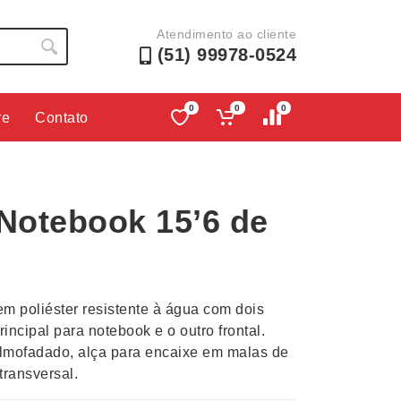
Atendimento ao cliente
(51) 99978-0524
0
0
0
re
Contato
Lápis e Lapiseiras
Nécessa
as
Leques
Pastas
 Notebook 15’6 de
Ouvido
Linha Ecológica
Pen Dri
uva
Linha Feminina
Petisqu
 e Telefonia
Linha Masculina
Pets
sco
Malas Mochilas Bolsas
Plaquin
m poliéster resistente à água com dois
Microfones
Porta C
incipal para notebook e o outro frontal.
 almofadado, alça para encaixe em malas de
e Luminárias
Moda e Estilo
Porta Re
ransversal.