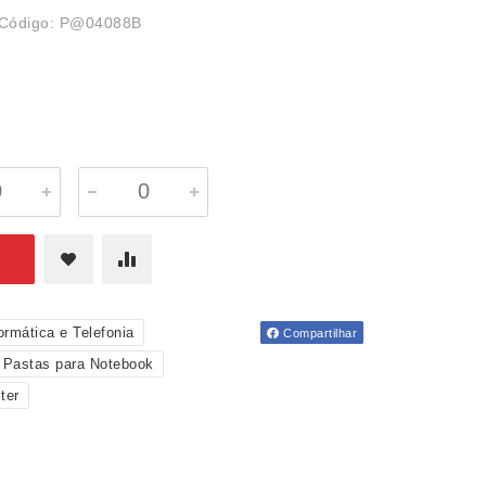
Código: P@04088B
ormática e Telefonia
Compartilhar
Pastas para Notebook
ter