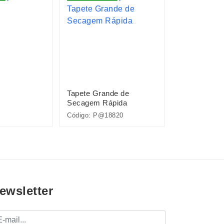
Tapete Grande de
Tapete Médi
Secagem Rápida
Secagem Rá
Código: P@18820
Código: 18819
ewsletter
mail