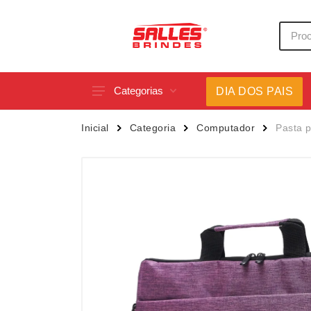
Categorias
DIA DOS PAIS
Acessórios p/ Celular
Caneca
Inicial
Categoria
Computador
Pasta p
Acessórios para Carros
Canetas
Bar e Bebidas
Carrega
Blocos e Cadernetas
Casa
Bolsas Térmicas
Chapéu
Bonés
Chaveir
Brinquedos
Conjunt
Caixas de Som
Cooler