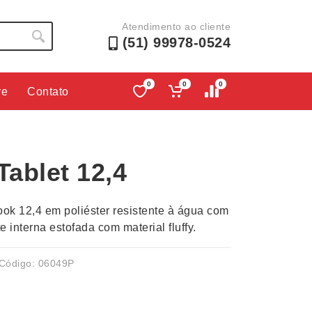
Atendimento ao cliente
(51) 99978-0524
0
0
0
re
Contato
Lápis e Lapiseiras
Nécessa
as
Leques
Pastas
Tablet 12,4
Ouvido
Linha Ecológica
Pen Dri
uva
Linha Feminina
Petisqu
ook 12,4 em poliéster resistente à água com
 e Telefonia
Linha Masculina
Pets
 interna estofada com material fluffy.
sco
Malas Mochilas Bolsas
Plaquin
Microfones
Porta C
Código: 06049P
e Luminárias
Moda e Estilo
Porta Re