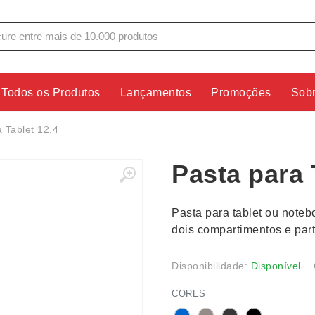
Todos os Produtos
Lançamentos
Promoções
Sob
s
Copos
Estojos
 Tablet 12,4
Cozinha
Ferrament
Pasta para 
dores
Cuidados Pessoais
Fones de 
Escritório
Guarda-Ch
Pasta para tablet ou noteb
s
Espelhos
Informática
dois compartimentos e parte
os
Esporte
Kit Churra
os Executivos
Esporte e Jogos
Kit Queijo
Disponibilidade:
Disponível
Esteiras
Lanternas 
CORES