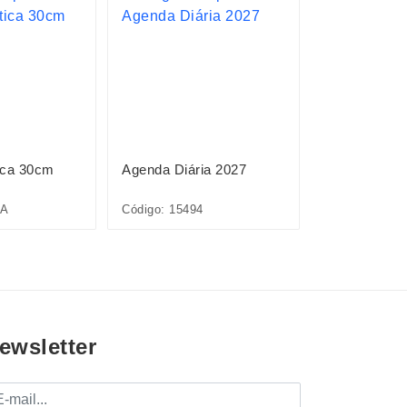
ica 30cm
Agenda Diária 2027
Planner Sem
3A
Código: 15494
Código: 15513
ewsletter
mail