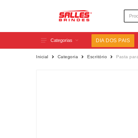
Categorias
DIA DOS PAIS
Acessórios p/ Celular
Caneca
Inicial
Categoria
Escritório
Pasta para
Acessórios para Carros
Canetas
Bar e Bebidas
Carrega
Blocos e Cadernetas
Casa
Bolsas Térmicas
Chapéu
Bonés
Chaveir
Brinquedos
Conjunt
Caixas de Som
Cooler